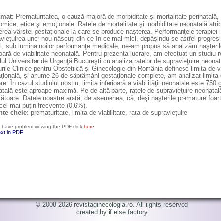
umat:
Prematuritatea, o cauză majoră de morbiditate şi mortalitate perinatală,
mice, etice şi emoţionale. Ratele de mortalitate şi morbiditate neonatală atrib
rea vârstei gestaţionale la care se produce naşterea. Performanţele terapiei 
vieţuirea unor nou-născuţi din ce în ce mai mici, depăşindu-se astfel progresi
l, sub lumina noilor performanţe medicale, ne-am propus să analizăm naşteril
ioară de viabilitate neonatală. Pentru prezenta lucrare, am efectuat un studiu 
lul Universitar de Urgenţă Bucureşti cu analiza ratelor de supravieţuire neonata
rile Clinice pentru Obstetrică şi Ginecologie din România definesc limita de vi
ţională, şi anume 26 de săptămâni gestaţionale complete, am analizat limita de 
re. În cazul studiului nostru, limita inferioară a viabilităţii neonatale este 750
tală este aproape maximă. Pe de altă parte, ratele de supravieţuire neonatală
ătoare. Datele noastre arată, de asemenea, că, deşi naşterile premature foar
cel mai puţin frecvente (0,6%).
nte cheie:
prematuritate, limita de viabilitate, rata de supraviețuire
u have problem viewing the PDF click
here
ext in PDF
© 2008-2026 revistaginecologia.ro. All rights reserved
created by
if else factory