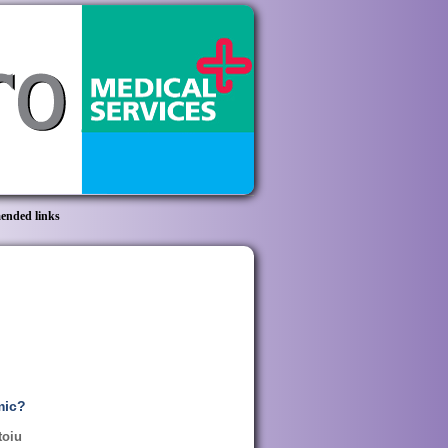
nded links
mic?
toiu