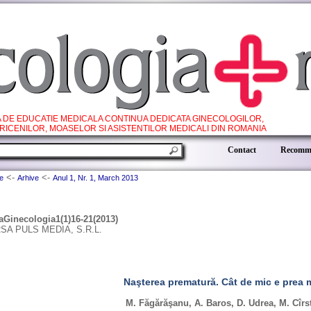
A DE EDUCATIE MEDICALA CONTINUA DEDICATA GINECOLOGILOR,
RICENILOR, MOASELOR SI ASISTENTILOR MEDICALI DIN ROMANIA
.
Contact
Recomme
<-
<-
e
Arhive
Anul 1, Nr. 1, March 2013
aGinecologia1(1)16-21(2013)
SA PULS MEDIA, S.R.L.
Naşterea prematură. Cât de mic e prea 
M. Făgărăşanu, A. Baros, D. Udrea, M. Cîrs