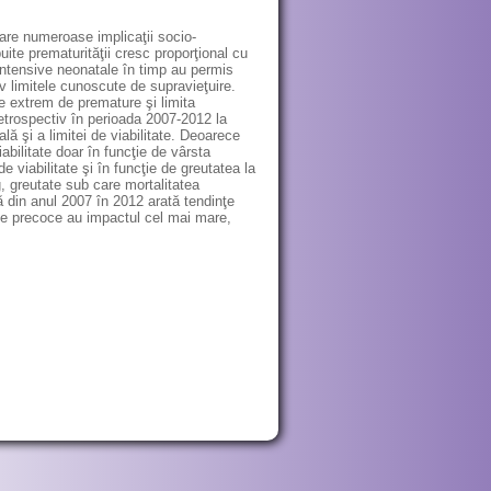
 are numeroase implicaţii socio-
uite prematurităţii cresc proporţional cu
intensive neonatale în timp au permis
v limitele cunoscute de supravieţuire.
e extrem de premature şi limita
retrospectiv în perioada 2007-2012 la
lă şi a limitei de viabilitate. Deoarece
abilitate doar în funcţie de vârsta
viabilitate şi în funcţie de greutatea la
 g, greutate sub care mortalitatea
 din anul 2007 în 2012 arată tendinţe
te precoce au impactul cel mai mare,