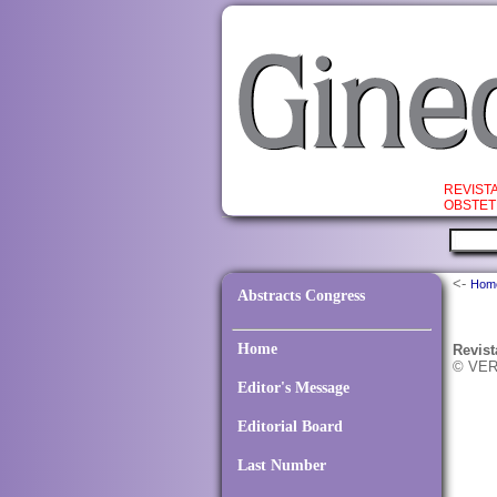
REVIST
OBSTET
<-
Hom
Abstracts Congress
Home
Revist
© VER
Editor's Message
Editorial Board
Last Number