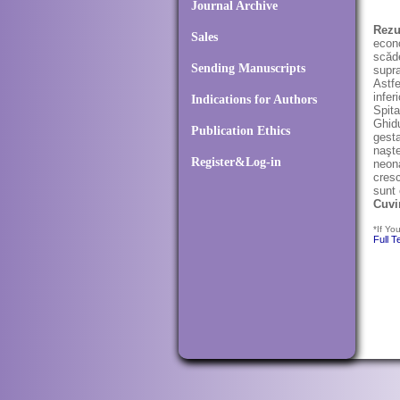
Journal Archive
Rez
Sales
econo
scăde
Sending Manuscripts
supra
Astfe
infer
Indications for Authors
Spita
Ghidu
Publication Ethics
gesta
naşte
Register&Log-in
neona
cresc
sunt 
Cuvi
*If Yo
Full T